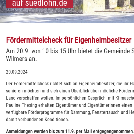
auf suedlohn.de
illkommen
hn und Oeding:
Südlohn und Oeding:
Südlohn und Oeding:
Südlohn und Oeding:
Südlohn und Oeding:
Südlohn und Oeding:
Südlohn und Oeding:
Südlohn und Oeding:
Südlohn und Oeding:
Südlohn und Oeding:
Fördermittelcheck für Eigenheimbesitzer
Am 20.9. von 10 bis 15 Uhr bietet die Gemeinde
Wilmers an.
20.09.2024
Der Fördermittelcheck richtet sich an Eigenheimbesitzer, die ihr 
sanieren möchten und sich einen Überblick über mögliche Förderm
Land verschaffen wollen. Im persönlichen Gespräch mit Klimasc
Pauline Thesing erhalten Eigentümer und Eigentümerinnen einen E
verfügbare Förderprogramme für Dämmung, Fenstertausch und H
damit verbundenen Konditionen.
Anmeldungen werden bis zum 11.9. per Mail entgegengenommen