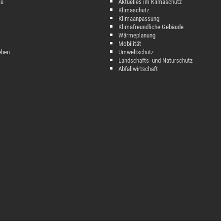
te
Aktuelles im Klimaschutz
Klimaschutz
Klimaanpassung
Klimafreundliche Gebäude
Wärmeplanung
Mobilität
eben
Umweltschutz
Landschafts- und Naturschutz
Abfallwirtschaft