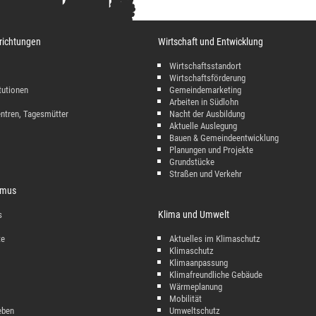
richtungen
Wirtschaft und Entwicklung
Wirtschaftsstandort
Wirtschaftsförderung
tutionen
Gemeindemarketing
Arbeiten in Südlohn
entren, Tagesmütter
Nacht der Ausbildung
Aktuelle Auslegung
Bauen & Gemeindeentwicklung
Planungen und Projekte
Grundstücke
Straßen und Verkehr
ismus
Klima und Umwelt
s
te
Aktuelles im Klimaschutz
Klimaschutz
Klimaanpassung
Klimafreundliche Gebäude
Wärmeplanung
Mobilität
eben
Umweltschutz