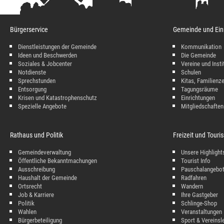
Bürgerservice
Gemeinde und Ein
Dienstleistungen der Gemeinde
Kommunikation
Ideen und Beschwerden
Die Gemeinde
Soziales & Jobcenter
Vereine und Insti
Notdienste
Schulen
Sprechstunden
Kitas, Familienz
Entsorgung
Tagungsräume
Krisen und Katastrophenschutz
Einrichtungen
Spezielle Angebote
Mitgliedschaften
Rathaus und Politik
Freizeit und Tour
Gemeindeverwaltung
Unsere Highlight
Öffentliche Bekanntmachungen
Tourist Info
Ausschreibung
Pauschalangebo
Haushalt der Gemeinde
Radfahren
Ortsrecht
Wandern
Job & Karriere
Ihre Gastgeber
Politik
Schlinge-Shop
Wahlen
Veranstaltungen
Bürgerbeteiligung
Sport & Vereinsl