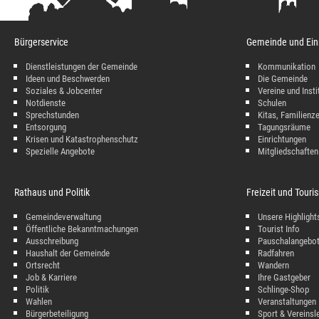
Bürgerservice
Gemeinde und Ein
Dienstleistungen der Gemeinde
Kommunikation
Ideen und Beschwerden
Die Gemeinde
Soziales & Jobcenter
Vereine und Insti
Notdienste
Schulen
Sprechstunden
Kitas, Familienz
Entsorgung
Tagungsräume
Krisen und Katastrophenschutz
Einrichtungen
Spezielle Angebote
Mitgliedschaften
Rathaus und Politik
Freizeit und Tour
Gemeindeverwaltung
Unsere Highlight
Öffentliche Bekanntmachungen
Tourist Info
Ausschreibung
Pauschalangebo
Haushalt der Gemeinde
Radfahren
Ortsrecht
Wandern
Job & Karriere
Ihre Gastgeber
Politik
Schlinge-Shop
Wahlen
Veranstaltungen
Bürgerbeteiligung
Sport & Vereinsl