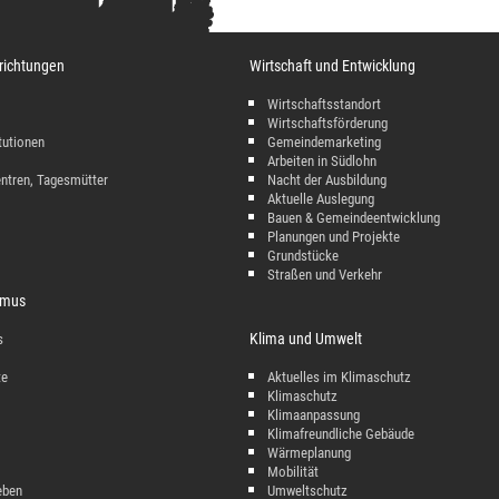
richtungen
Wirtschaft und Entwicklung
Wirtschaftsstandort
Wirtschaftsförderung
tutionen
Gemeindemarketing
Arbeiten in Südlohn
entren, Tagesmütter
Nacht der Ausbildung
Aktuelle Auslegung
Bauen & Gemeindeentwicklung
Planungen und Projekte
Grundstücke
Straßen und Verkehr
ismus
Klima und Umwelt
s
te
Aktuelles im Klimaschutz
Klimaschutz
Klimaanpassung
Klimafreundliche Gebäude
Wärmeplanung
Mobilität
eben
Umweltschutz