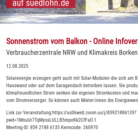
auf suedlohn.de
illkommen
hn und Oeding:
Südlohn und Oeding:
Südlohn und Oeding:
Südlohn und Oeding:
Südlohn und Oeding:
Südlohn und Oeding:
Südlohn und Oeding:
Südlohn und Oeding:
Südlohn und Oeding:
Südlohn und Oeding:
Sonnenstrom vom Balkon - Online Infover
Verbraucherzentrale NRW und Klimakreis Borken 
12.08.2025
Solarenergie erzeugen geht auch mit Solar-Modulen die sich am B
Hauswand oder auf dem Garagendach betreiben lassen. Sie produ
klimafreundlichen Strom senken die eigenen Stromkosten und m
vom Stromversorger. So können auch Mieter:innen die Energiewe
Link zur Veranstaltung:https://us06web.zoom.us/j/85921886135?
pwd=1MnuUr7TqMyssLULLB5mpoKk2CfFaO.1
Meeting-ID: 859 2188 6135 Kenncode: 260970