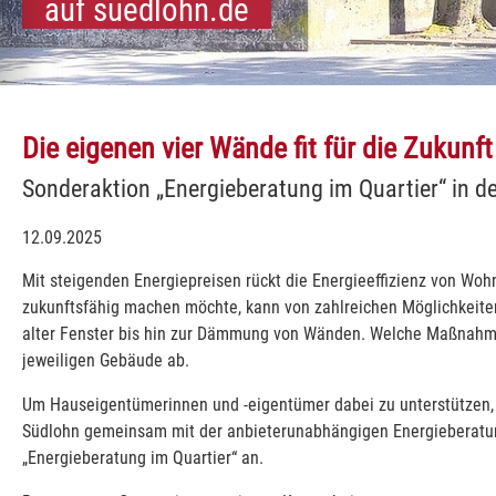
auf suedlohn.de
illkommen
hn und Oeding:
Südlohn und Oeding:
Südlohn und Oeding:
Südlohn und Oeding:
Südlohn und Oeding:
Südlohn und Oeding:
Südlohn und Oeding:
Südlohn und Oeding:
Südlohn und Oeding:
Südlohn und Oeding:
Die eigenen vier Wände fit für die Zukun
Sonderaktion „Energieberatung im Quartier“ in 
12.09.2025
Mit steigenden Energiepreisen rückt die Energieeffizienz von W
zukunftsfähig machen möchte, kann von zahlreichen Möglichkeiten
alter Fenster bis hin zur Dämmung von Wänden. Welche Maßnahmen 
jeweiligen Gebäude ab.
Um Hauseigentümerinnen und -eigentümer dabei zu unterstützen, 
Südlohn gemeinsam mit der anbieterunabhängigen Energieberatu
„Energieberatung im Quartier“ an.