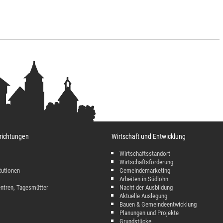
richtungen
Wirtschaft und Entwicklung
Wirtschaftsstandort
Wirtschaftsförderung
tutionen
Gemeindemarketing
Arbeiten in Südlohn
entren, Tagesmütter
Nacht der Ausbildung
Aktuelle Auslegung
Bauen & Gemeindeentwicklung
Planungen und Projekte
Grundstücke