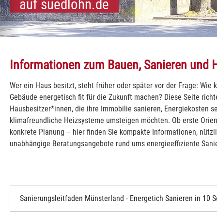
auf suedlohn.de
kommen
und Oeding:
dlohn und Oeding:
Südlohn und Oeding:
Südlohn und Oeding:
Südlohn und Oeding:
Südlohn und Oeding:
Südlohn und Oeding:
Südlohn und Oeding:
Südlohn und Oeding:
Südlohn und Oeding:
Südlohn und Oeding:
Informationen zum Bauen, Sanieren und 
Wer ein Haus besitzt, steht früher oder später vor der Frage: Wie 
Gebäude energetisch fit für die Zukunft machen? Diese Seite richt
Hausbesitzer*innen, die ihre Immobilie sanieren, Energiekosten s
klimafreundliche Heizsysteme umsteigen möchten. Ob erste Orien
konkrete Planung – hier finden Sie kompakte Informationen, nützl
unabhängige Beratungsangebote rund ums energieeffiziente Sani
Sanierungsleitfaden Münsterland - Energetich Sanieren in 10 S