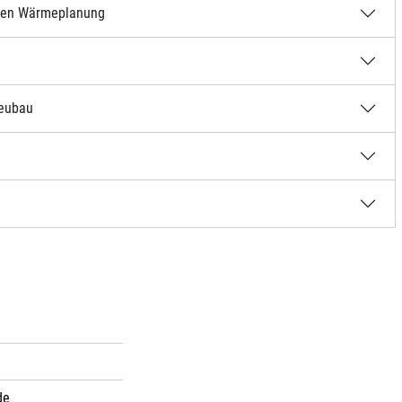
alen Wärmeplanung
Neubau
de