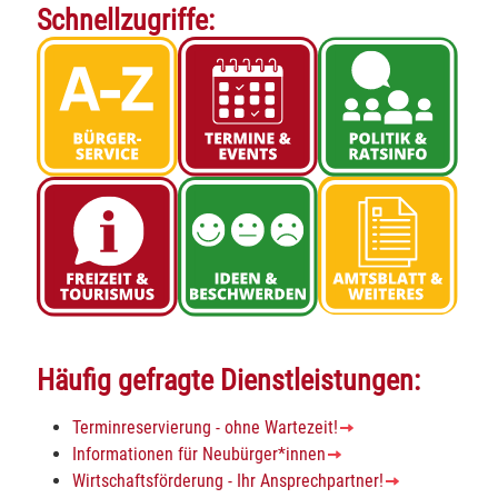
Schnellzugriffe:
Häufig gefragte Dienstleistungen:
Terminreservierung - ohne Wartezeit!
Informationen für Neubürger*innen
Wirtschaftsförderung - Ihr Ansprechpartner!