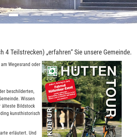
h 4 Teilstrecken) „erfahren“ Sie unsere Gemeinde.
n“ am Wegesrand oder
der beschilderten,
e Gemeinde. Wissen
 älteste Bildstock
ding kunsthistorisch
arte erläutert. Und