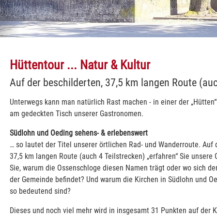
aus
Radfahren
Landschaft
Oeding
Radwandern mit Karte
Wandern
Suedlohn
huettentour fahrrad bearbeitet
Picknick
Wandern 2
Radreisen
Hüttentour ... Natur & Kultur
Auf der beschilderten, 37,5 km langen Route (auc
Unterwegs kann man natürlich Rast machen - in einer der „Hütte
am gedeckten Tisch unserer Gastronomen.
Südlohn und Oeding sehens- & erlebenswert
… so lautet der Titel unserer örtlichen Rad- und Wanderroute. Auf 
37,5 km langen Route (auch 4 Teilstrecken) „erfahren“ Sie unser
Sie, warum die Ossenschloge diesen Namen trägt oder wo sich der
der Gemeinde befindet? Und warum die Kirchen in Südlohn und Oe
so bedeutend sind?
Dieses und noch viel mehr wird in insgesamt 31 Punkten auf der K