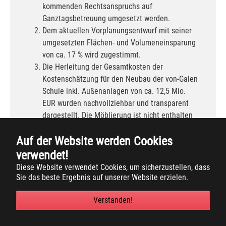
kommenden Rechtsanspruchs auf
Ganztagsbetreuung umgesetzt werden.
Dem aktuellen Vorplanungsentwurf mit seiner
umgesetzten Flächen- und Volumeneinsparung
von ca. 17 % wird zugestimmt.
Die Herleitung der Gesamtkosten der
Kostenschätzung für den Neubau der von-Galen
Schule inkl. Außenanlagen von ca. 12,5 Mio.
EUR wurden nachvollziehbar und transparent
dargestellt. Die Möblierung ist nicht enthalten
und muss noch berücksichtigt werden. Als
Auf der Website werden Cookies
Maximalsumme für die Umsetzung der
Gesamtmaßnahme werden 12,5 Mio. EUR in der
verwendet!
Haushaltsplanung 2024 ff. berücksichtigt.
Diese Website verwendet Cookies, um sicherzustellen, dass
Um den Eigenanteil der Gemeinde zu
Sie das beste Ergebnis auf unserer Website erzielen.
reduzieren, sollen im Rahmen der weiteren
Planung und Umsetzung mögliche
Verstanden!
Fördermöglichkeiten umfassend geprüft und
soweit vorhanden in Abstimmung mit dem