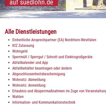
auf suedlohn.de
kommen
und Oeding:
dlohn und Oeding:
Südlohn und Oeding:
Südlohn und Oeding:
Südlohn und Oeding:
Südlohn und Oeding:
Südlohn und Oeding:
Südlohn und Oeding:
Südlohn und Oeding:
Südlohn und Oeding:
Südlohn und Oeding:
Alle Dienstleistungen
Einheitliche Ansprechpartner (EA) Nordrhein-Westfalen
KfZ Zulassung
Wohngeld
Sperrmüll / Sperrgut / Schrott und Elektrogroßgeräte
Abfallkalender und App
Abfallbehälter beantragen oder ändern
Abgeschlossenheitsbescheinigung
Wohnsitz: Abmeldung
Wohnsitz: Anmeldung
Erlaubnis und Absperrmaßnahmen im Zuge von Veranstaltun
Wahlen
Information- und Kommunikationstechnik