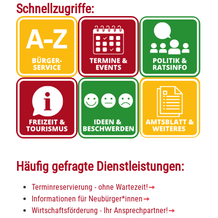
Schnellzugriffe:
Häufig gefragte Dienstleistungen:
Terminreservierung - ohne Wartezeit!
Informationen für Neubürger*innen
Wirtschaftsförderung - Ihr Ansprechpartner!