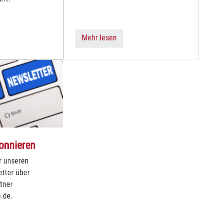
Mehr lesen
onnieren
r unseren
tter über
tner
.de.