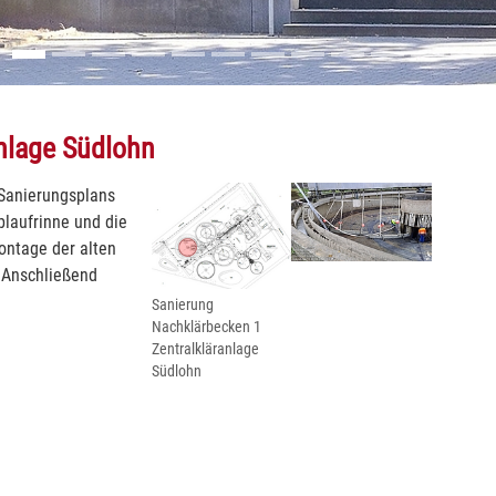
nlage Südlohn
Show larger version for:
Show larger version
 Sanierungsplans
laufrinne und die
ontage der alten
 Anschließend
Sanierung
Nachklärbecken 1
Zentralkläranlage
Südlohn