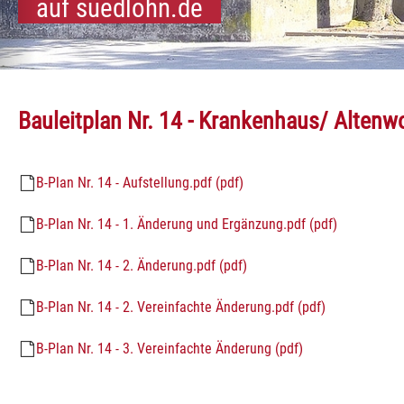
auf suedlohn.de
kommen
und Oeding:
dlohn und Oeding:
Südlohn und Oeding:
Südlohn und Oeding:
Südlohn und Oeding:
Südlohn und Oeding:
Südlohn und Oeding:
Südlohn und Oeding:
Südlohn und Oeding:
Südlohn und Oeding:
Südlohn und Oeding:
Bauleitplan Nr. 14 - Krankenhaus/ Alten
B-Plan Nr. 14 - Aufstellung.pdf (pdf)
B-Plan Nr. 14 - 1. Änderung und Ergänzung.pdf (pdf)
B-Plan Nr. 14 - 2. Änderung.pdf (pdf)
B-Plan Nr. 14 - 2. Vereinfachte Änderung.pdf (pdf)
B-Plan Nr. 14 - 3. Vereinfachte Änderung (pdf)